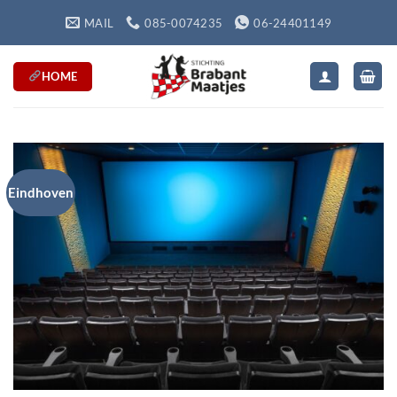
Ga
MAIL
085-0074235
06-24401149
naar
inhoud
HOME
Eindhoven