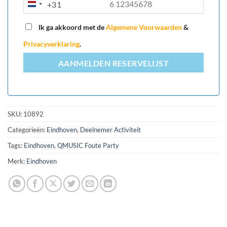
+31
NETHERLANDS
+31
Ik ga akkoord met de
Algemene Voorwaarden
&
Privacyverklaring
.
AANMELDEN RESERVELIJST
SKU:
10892
Categorieën:
Eindhoven
,
Deelnemer Activiteit
Tags:
Eindhoven
,
QMUSIC Foute Party
Merk:
Eindhoven