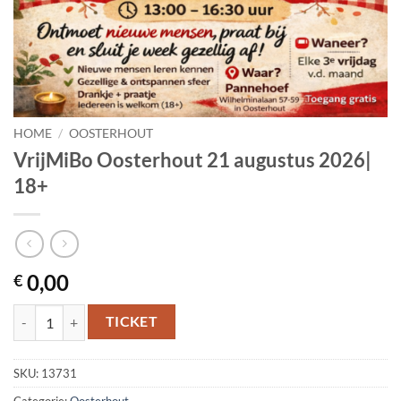
HOME
/
OOSTERHOUT
VrijMiBo Oosterhout 21 augustus 2026|
18+
0,00
€
VrijMiBo Oosterhout 21 augustus 2026| 18+ aantal
TICKET
SKU:
13731