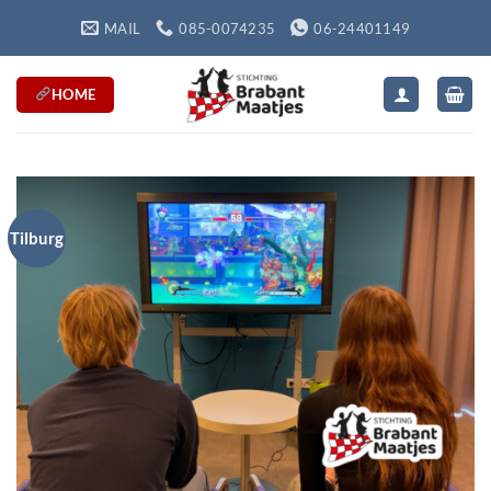
Ga
MAIL
085-0074235
06-24401149
naar
inhoud
HOME
Tilburg