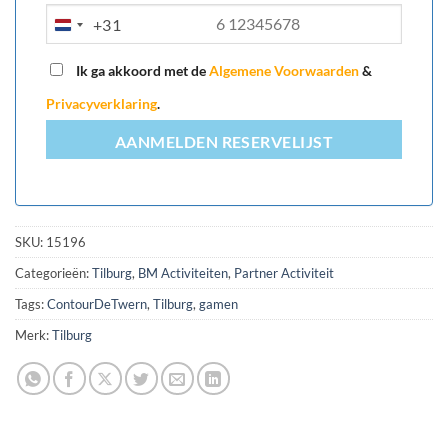
+31
NETHERLANDS
+31
Ik ga akkoord met de
Algemene Voorwaarden
&
Privacyverklaring
.
AANMELDEN RESERVELIJST
SKU:
15196
Categorieën:
Tilburg
,
BM Activiteiten
,
Partner Activiteit
Tags:
ContourDeTwern
,
Tilburg
,
gamen
Merk:
Tilburg