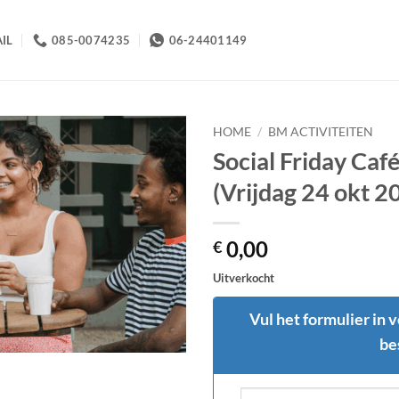
IL
085-0074235
06-24401149
HOME
/
BM ACTIVITEITEN
Social Friday Café
(Vrijdag 24 okt 2
0,00
€
Uitverkocht
Vul het formulier in 
be