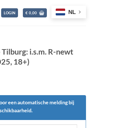
NL
✖
LOGIN
€
0,00
 Tilburg: i.s.m. R-newt
025, 18+)
voor een automatische melding bij
schikbaarheid.