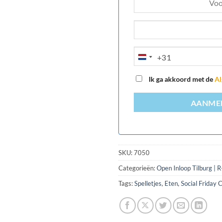
+31
NETHERLANDS
+31
Ik ga akkoord met de
Al
AANMEL
SKU:
7050
Categorieën:
Open Inloop Tilburg | 
Tags:
Spelletjes
,
Eten
,
Social Friday 