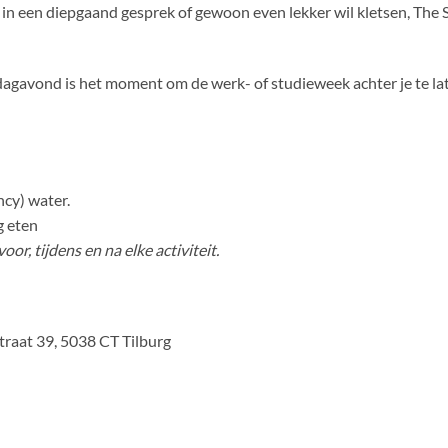
t in een diepgaand gesprek of gewoon even lekker wil kletsen, The
dagavond is het moment om de werk- of studieweek achter je te l
ncy) water.
g eten
or, tijdens en na elke activiteit.
aat 39, 5038 CT Tilburg