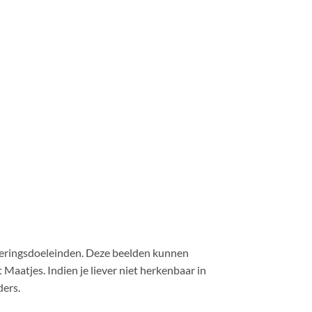
eringsdoeleinden.
Deze beelden kunnen
t Maatjes.
​
Indien je liever niet herkenbaar in
ders.