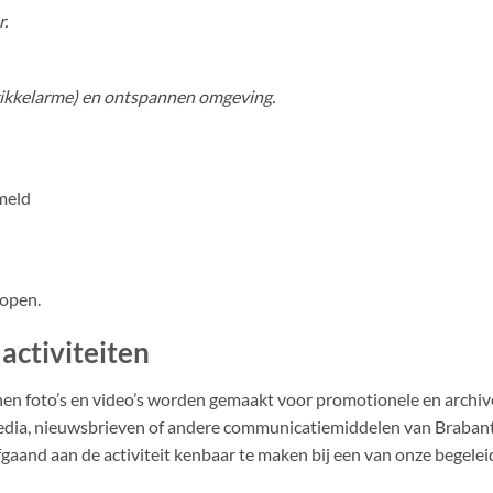
.
prikkelarme) en ontspannen omgeving.
meld
kopen.
activiteiten
nen foto’s en video’s worden gemaakt voor promotionele en archiv
media, nieuwsbrieven of andere communicatiemiddelen van Braban
fgaand aan de activiteit kenbaar te maken bij een van onze begelei