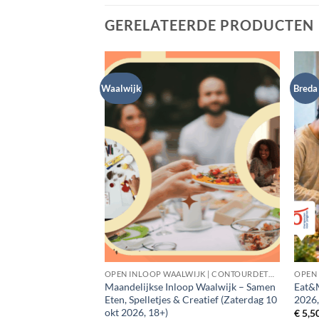
GERELATEERDE PRODUCTEN
Waalwijk
Breda
| TEJO EAT&MEET
OPEN INLOOP WAALWIJK | CONTOURDETWERN
OPEN 
da (Dinsdag 1 Dec
Maandelijkse Inloop Waalwijk – Samen
Eat&M
r)
Eten, Spelletjes & Creatief (Zaterdag 10
2026,
okt 2026, 18+)
€
5,5