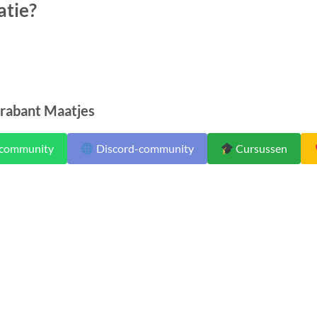
atie?
rabant Maatjes
community
Discord-community
Cursussen