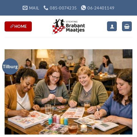
Ga
MAIL
085-0074235
06-24401149
naar
inhoud
HOME
Tilburg