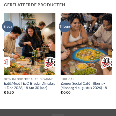
GERELATEERDE PRODUCTEN
Breda
Tilburg
OPEN INLOOP BREDA | TEJO EAT&MEET
LHBTIQA+
Eat&Meet TEJO Breda (Dinsdag
Zomer Social Café Tilburg –
1 Dec 2026, 18 t/m 30 jaar)
(dinsdag 4 augustus 2026) 18+
€
5,50
€
0,00