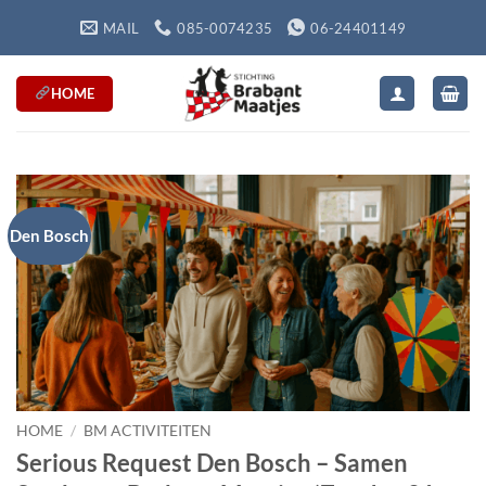
Ga
MAIL
085-0074235
06-24401149
naar
inhoud
HOME
Den Bosch
HOME
/
BM ACTIVITEITEN
Serious Request Den Bosch – Samen