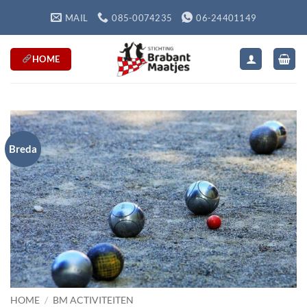
Ga
MAIL
085-0074235
06-24401149
naar
inhoud
HOME
Breda
HOME
/
BM ACTIVITEITEN