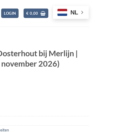
NL
✖
LOGIN
€
0,00
osterhout bij Merlijn |
 november 2026)
Merlijn | 18+ (Woensdag 4 november 2026) aantal
eiten