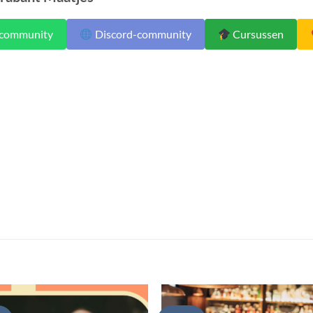
community
Discord-community
Cursussen