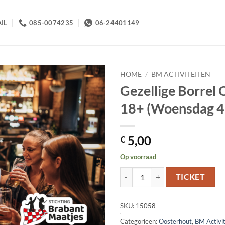
IL
085-0074235
06-24401149
HOME
/
BM ACTIVITEITEN
Gezellige Borrel O
18+ (Woensdag 4
5,00
€
Op voorraad
Gezellige Borrel Oosterhout bij 
TICKET
SKU:
15058
Categorieën:
Oosterhout
,
BM Activit