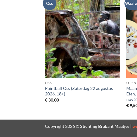
Oss
Waalw
G | R-NEWT
OSS
i.s.m. R-Newt |
Paintball Oss (Zaterdag 22 augustus
Maand
r 2026 | Tilburg |
2026, 18+)
Eten,
nov 2
€
30,00
€
9,5
Copyright
2026 ©
Stichting Brabant Maatjes |
ww