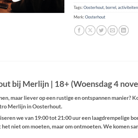
Tags:
Oosterhout
,
borrel
,
activiteite
Merk:
Oosterhout
out bij Merlijn | 18+ (Woensdag 4 no
nen, maar liever op een rustige en ontspannen manier? K
tro Merlijn in Oosterhout
.
iseren we van
19:00 tot 21:00 uur
een laagdrempelige bor
t het niet om moeten, maar om ontmoeten. We komen sam