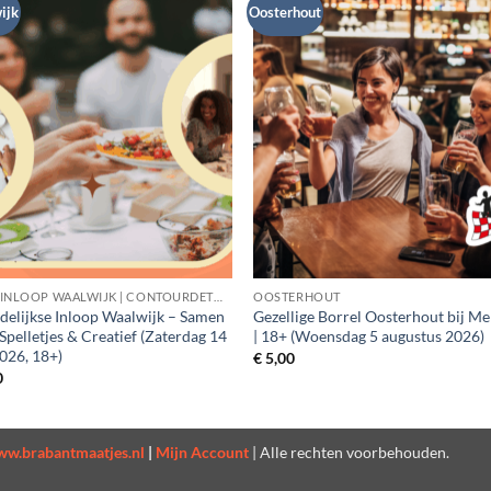
ijk
Oosterhout
OPEN INLOOP WAALWIJK | CONTOURDETWERN
OOSTERHOUT
elijkse Inloop Waalwijk – Samen
Gezellige Borrel Oosterhout bij Me
 Spelletjes & Creatief (Zaterdag 14
| 18+ (Woensdag 5 augustus 2026)
026, 18+)
€
5,00
0
w.brabantmaatjes.nl
|
Mijn Account
| Alle rechten voorbehouden.