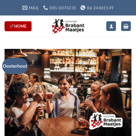
Ga
MAIL
085-0074235
06-24401149
naar
inhoud
HOME
Oosterhout