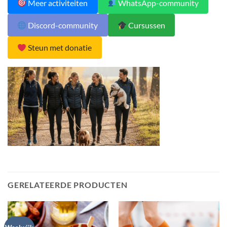
Meer activiteiten
WhatsApp-community
Discord-community
Cursussen
Steun met donatie
GERELATEERDE PRODUCTEN