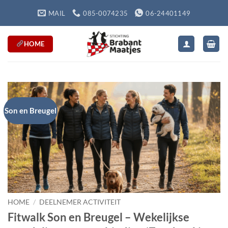
Ga
MAIL
085-0074235
06-24401149
naar
inhoud
HOME
Son en Breugel
HOME
/
DEELNEMER ACTIVITEIT
Fitwalk Son en Breugel – Wekelijkse