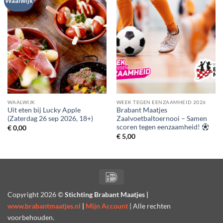
Waalwijk
WAALWIJK
WEEK TEGEN EENZAAMHEID 2026
Uit eten bij Lucky Apple
Brabant Maatjes
(Zaterdag 26 sep 2026, 18+)
Zaalvoetbaltoernooi – Samen
scoren tegen eenzaamheid!
€
0,00
€
5,00
IDeal
Copyright
2026 ©
Stichting Brabant Maatjes |
www.brabantmaatjes.nl
|
Mijn Account
| Alle rechten
voorbehouden.