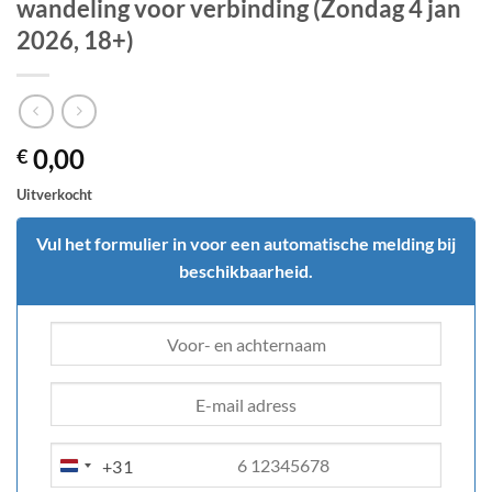
wandeling voor verbinding (Zondag 4 jan
2026, 18+)
0,00
€
Uitverkocht
Vul het formulier in voor een automatische melding bij
beschikbaarheid.
+31
NETHERLANDS