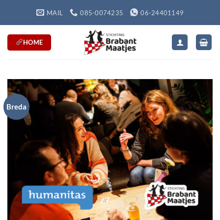
Ga
MAIL
085-0074235
06-24401149
naar
inhoud
HOME
Breda