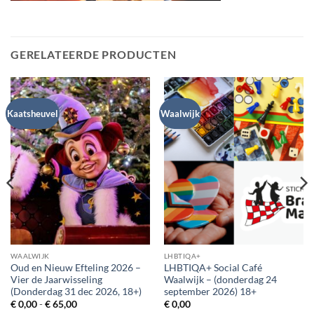
GERELATEERDE PRODUCTEN
Kaatsheuvel
Waalwijk
WAALWIJK
LHBTIQA+
Oud en Nieuw Efteling 2026 –
LHBTIQA+ Social Café
Vier de Jaarwisseling
Waalwijk – (donderdag 24
(Donderdag 31 dec 2026, 18+)
september 2026) 18+
Prijsklasse:
€
0,00
-
€
65,00
€
0,00
€ 0,00