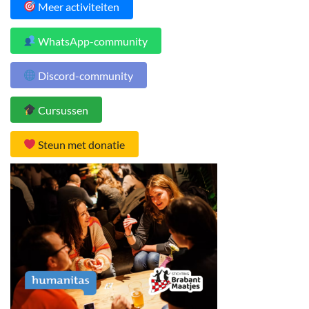
Meer activiteiten
WhatsApp-community
Discord-community
Cursussen
Steun met donatie