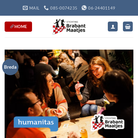
Ga
MAIL
085-0074235
06-24401149
naar
inhoud
HOME
Breda