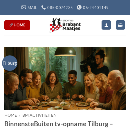
Ga
MAIL
085-0074235
06-24401149
naar
inhoud
HOME
Tilburg
HOME
/
BM ACTIVITEITEN
BinnensteBuiten tv-opname Tilburg –