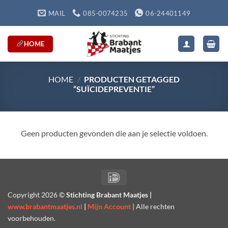
Ga
MAIL
085-0074235
06-24401149
naar
inhoud
HOME
HOME
/
PRODUCTEN GETAGGED
“SUÏCIDEPREVENTIE”
Geen producten gevonden die aan je selectie voldoen.
IDeal
Copyright
2026 ©
Stichting Brabant Maatjes |
www.brabantmaatjes.nl
|
Mijn Account
| Alle rechten
voorbehouden.