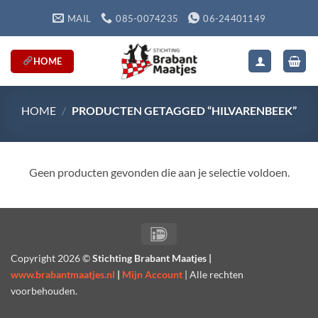
Ga
MAIL
085-0074235
06-24401149
naar
inhoud
HOME
HOME
/
PRODUCTEN GETAGGED “HILVARENBEEK”
Geen producten gevonden die aan je selectie voldoen.
IDeal
Copyright
2026 ©
Stichting Brabant Maatjes |
www.brabantmaatjes.nl
|
Mijn Account
| Alle rechten
voorbehouden.