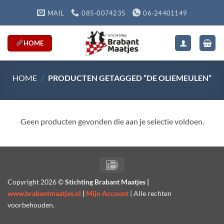
Ga
MAIL
085-0074235
06-24401149
naar
inhoud
HOME
HOME
/
PRODUCTEN GETAGGED “DE OLIEMEULEN”
Geen producten gevonden die aan je selectie voldoen.
IDeal
Copyright
2026 ©
Stichting Brabant Maatjes |
www.brabantmaatjes.nl
|
Mijn Account
| Alle rechten
voorbehouden.