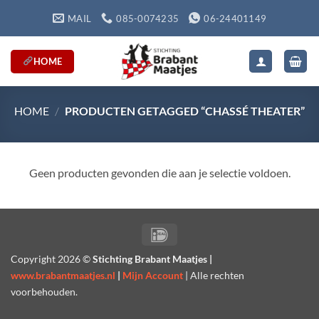
Ga
MAIL
085-0074235
06-24401149
naar
inhoud
HOME
HOME
/
PRODUCTEN GETAGGED “CHASSÉ THEATER”
Geen producten gevonden die aan je selectie voldoen.
IDeal
Copyright
2026 ©
Stichting Brabant Maatjes |
www.brabantmaatjes.nl
|
Mijn Account
| Alle rechten
voorbehouden.